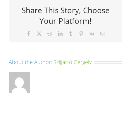
Share This Story, Choose
Your Platform!
Facebook
X
Reddit
LinkedIn
Tumblr
Pinterest
Vk
Email:
About the Author:
Szíjjártó Gergely