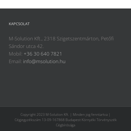
KAPCSOLAT
M-Solution Kft., 2318 Szigetszentmárton, Petőfi
Sándor utca 42.
Mobil:
+36 30 640 7821
Email:
info@msolution.hu
Copyright 2023 M-Solution Kft. | Minden jog fenntartva |
Cégjegyzékszám 13-09-167868 Budapest Környéki Törvényszék
Cégbírósága