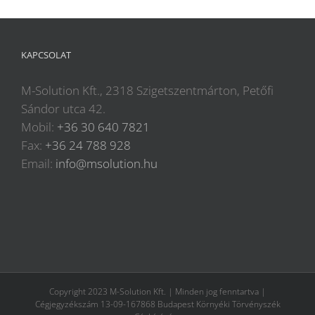
KAPCSOLAT
M-Solution Kft., 2318 Szigetszentmárton, Petőfi
Sándor utca 42.
Mobil:
+36 30 640 7821
Fax:
+36 24 788 928
Email:
info@msolution.hu
Copyright 2023 M-Solution Kft. | Minden jog fenntartva |
Cégjegyzékszám 13-09-167868 Budapest Környéki Törvényszék