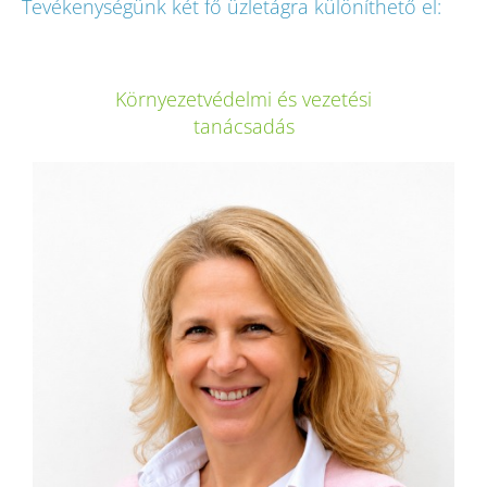
Tevékenységünk két fő üzletágra különíthető el:
Környezetvédelmi és vezetési
tanácsadás