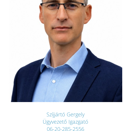
Szíjjártó Gergely
Ügyvezető Igazgató
06-20-285-2556