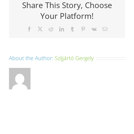
Share This Story, Choose
Your Platform!
Facebook
X
Reddit
LinkedIn
Tumblr
Pinterest
Vk
Email:
About the Author:
Szíjjártó Gergely