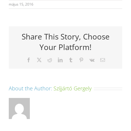
május 15, 2016
Share This Story, Choose
Your Platform!
Facebook
X
Reddit
LinkedIn
Tumblr
Pinterest
Vk
Email:
About the Author:
Szíjjártó Gergely