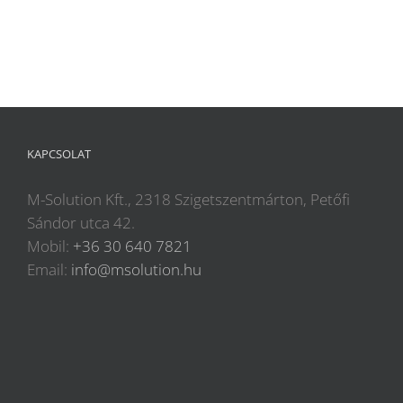
KAPCSOLAT
M-Solution Kft., 2318 Szigetszentmárton, Petőfi
Sándor utca 42.
Mobil:
+36 30 640 7821
Email:
info@msolution.hu