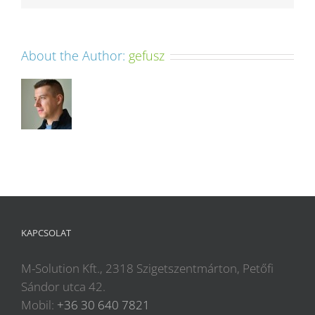
About the Author:
gefusz
KAPCSOLAT
M-Solution Kft., 2318 Szigetszentmárton, Petőfi
Sándor utca 42.
Mobil:
+36 30 640 7821