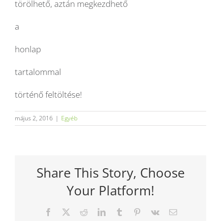
törölhető, aztán megkezdhető
a
honlap
tartalommal
történő feltöltése!
május 2, 2016
|
Egyéb
Share This Story, Choose
Your Platform!
Facebook
X
Reddit
LinkedIn
Tumblr
Pinterest
Vk
Email: