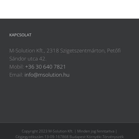
KAPCSOLAT
M-Solution Kft., 2318 Szigetszentmárton, Petőfi
Sándor utca 42.
Mobil:
+36 30 640 7821
Email:
info@msolution.hu
Copyright 2023 M-Solution Kft. | Minden jog fenntartva |
Cégjegyzékszám 13-09-167868 Budapest Környéki Törvényszék